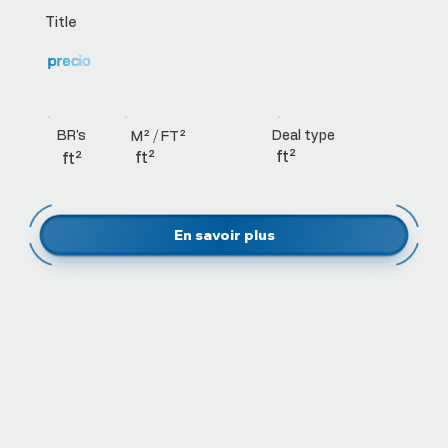
Title
precio
BR's
Deal type
M² / FT²
ft²
ft²
ft²