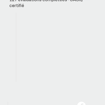
127 évaluations complétées · OACIQ
certifié
Accueil
Marche Immobilier Mauricie
Vendeurs
Evaluation Gratuite
Expertise Signature
Propriétés Vendues
Clarté Vendeur
Valeur Municipale vs Marchande