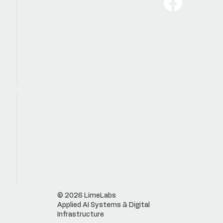
Politique de Confidentialité
Avis Légal OACIQ
Courtiers
Rejoindre Equipe
Contactez-nous
Alertes Proprietes
Acheteurs
L'Equipe
Proprietes
Blog
© 2026 LimeLabs
Applied AI Systems & Digital
Infrastructure